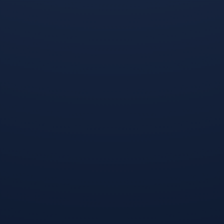
钢铁之魂撕裂黄金之海，奥斯梅恩
雄狮，佩德里手术刀式调度，乌兹
在C罗的凝视下封神
别克斯坦演绎世界杯最锋利的非典
型胜利
开云体育平台APP-2026世界杯A
开云平台-桑巴风暴席卷绿茵，费
组死亡之组揭幕战，智利钢铁洪流
利克斯领衔，巴西如何用唯一性碾
碾压日本，B费状态火热闪耀全
压斯洛伐克
场，演绎唯一性经典
开云体育app-钢铁壁垒与致命反
开云体育登录-1.阿诺德的战术革
击，库尔图瓦封神，美国战术奇袭
命，一场4-0背后的足球哲学迭代
掀翻罗马尼亚
（侧重战术深度）