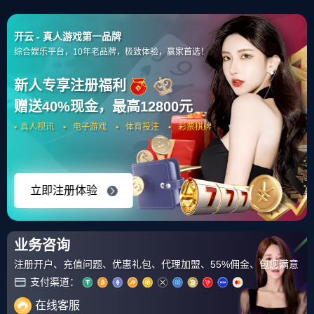
首页
战术解读
正文
开云体育登录-凯尔特人队在东部强队争霸中展现出色
实力
开云体育
阅读：350
2025-07-01 02:10:31
1、而热火队则以其强大的个人能力和出色的进攻火力回应着
凯尔特人队的挑战勒布朗middot詹姆斯和德怀恩middot韦德
的组合威力巨大，他们多次在关键时刻挺身而出，帮助球队
化险为夷然而，比赛并非一帆风顺热火队在系列赛中一度面
临困境，被凯尔特人队逼到了绝境但正是在这样的困境中，
热火队展现出了顽强的斗志和团结的精。
2、凯尔特人队的阵容深度是夺冠的重要因素之一球队在战术
安排上非常灵活，能够根据不同的对手进行调整此外，球队
的教练团队也在比赛中发挥了重要作用，为球员提供了有效