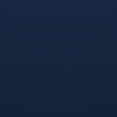
1.本站遵循行业规范，任何转载的稿件都会明确标注作者和来源；2.
本站的原创文章，请转载时务必注明文章作者和来源，不尊重原创
的行为开云体育将追究责任；3.作者投稿可能会经我们编辑修改或补
充。
相关文章