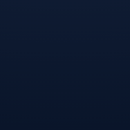
开云体育登录-1.阿诺德的战术革
开云体育登录-选项
命，一场4-0背后的足球哲学迭代
（侧重战术深度）
发表评论
提交评论