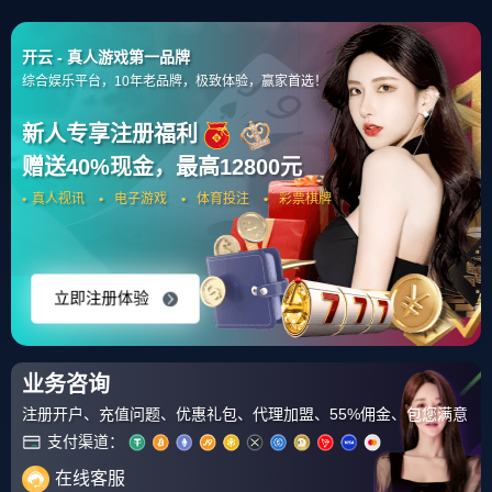
首页
体坛热点
正文
开云体育官网-红牛奇迹，莱比锡逆转德国战车，德布
劳内状态火热成关键引擎
开云体育
阅读：164
2026-04-14 03:35:29
引言：一场逆转，一次觉醒
在德国足球的历史长卷中,逆转的故事并不少见，但每一次逆
转都承载着独特的重量，当莱比锡红牛在最近一场关键比赛
中逆转德国传统豪门，这场胜利不仅是一场战术上的胜利，
更是一次心理上的突破，而在这场逆转的背后，一个名字熠
熠生辉——凯文·德布劳内，这位比利时中场大师以火热的状
态，成为莱比锡红牛逆转德国战车的核心引擎。
第一章：逆转之夜——莱比锡红