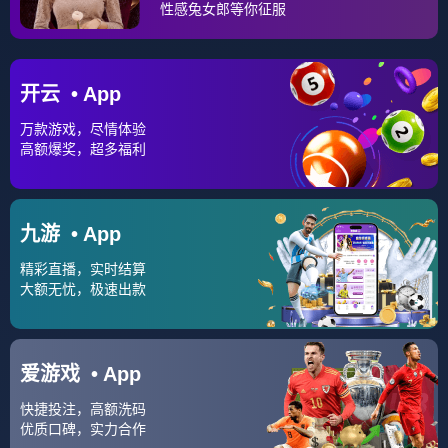
第二章：德布劳内——火热状态
的背后
德布劳内在本场比赛中的表现堪称完美,他全场触球次数超过1
00次，传球成功率高达92%，并送出3次关键传球和1次助
攻，更令人印象深刻的是他的跑动覆盖和防守贡献，他在中
场不知疲倦地奔跑，成为球队攻防转换的枢纽。