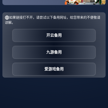
开云体育app-那一秒的永恒，当
开云官方app入口-孤注一掷的绿
卢卡·莫德里奇在2026年世界杯H
茵史诗，当喀麦隆的雄狮怒吼撕裂
组改写时间法则
罗马尼亚防线，坎塞洛用双脚点燃
发表评论
2026世界杯E组战火
提交评论