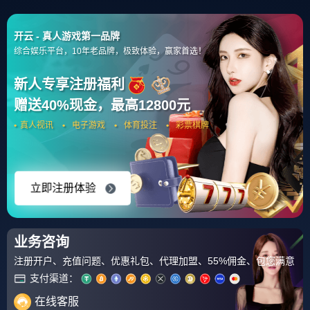
首页
体坛热点
正文
开云体育在线-关于球星带着家人现身游乐园，全身投
入欢乐氛围的信息
开云体育
阅读：386
2025-12-03 07:15:35
他只是把这份薪水存入他的帐户，只是带着2000美元的现金
作为其他用途当时詹姆斯带着他所有亲朋好友去了一次大型
游乐园之旅他只花了少量的钱，获得了一个和朋友共享欢乐
的时刻。
同学们欢呼着，簇拥在班级“最强球星”的周围每个人都无比快
乐与兴奋 这就是我快乐的校园生活，我既感受到校园生活的
丰富多彩，也感受到老师同学们在一起的幸福快乐，小学的