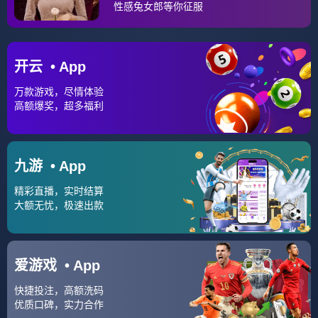
开云体育app-大漠孤星陨落，高
开云官网-1.湄南河畔的红色风
卢雄鸡长鸣—2026世界杯死亡之
暴，当无解的J罗遇上无解的加维
组关键战，法国完胜沙特，三笘薰
领东瀛劲旅默契突围
开云官方app入口-血色斗牛士，
开云官方app入口-倒悬的绿茵，
当莫德里奇在墨西哥城点燃西班牙
当越南的潮水吞没潘帕斯雄鹰，哈
的逆袭之火
兰德在纽约之夜加冕新王
开云体育入口-绝杀之夜，英雄与
开云平台-当秩序崩塌时，足球便
宿命，当比利时在2026世界杯B组
成了神话的温床—2026世界杯G
以最残酷的方式，为黄金一代加冕
组唯一性叙事